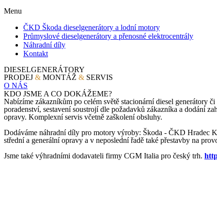
Menu
ČKD Škoda dieselgenerátory a lodní motory
Průmyslové dieselgenerátory a přenosné elektrocentrály
Náhradní díly
Kontakt
DIESELGENERÁTORY
PRODEJ
&
MONTÁŽ
&
SERVIS
O NÁS
KDO JSME A CO DOKÁŽEME?
Nabízíme zákazníkům po celém světě stacionární diesel generátory či 
poradenství, sestavení soustrojí dle požadavků zákazníka a dodání zah
opravy. Komplexní servis včetně zaškolení obsluhy.
Dodáváme náhradní díly pro motory výroby: Škoda - ČKD Hradec Králov
střední a generální opravy a v neposlední řadě také přestavby na provo
Jsme také výhradními dodavateli firmy CGM Italia pro český trh.
htt