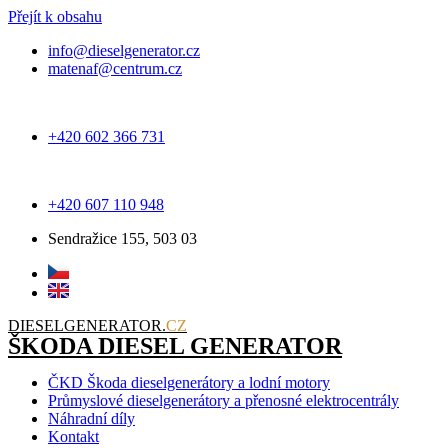
Přejít k obsahu
info@dieselgenerator.cz
matenaf@centrum.cz
+420 602 366 731
+420 607 110 948
Sendražice 155, 503 03
DIESELGENERATOR.
CZ
ŠKODA DIESEL GENERATOR
ČKD Škoda dieselgenerátory a lodní motory
Průmyslové dieselgenerátory a přenosné elektrocentrály
Náhradní díly
Kontakt