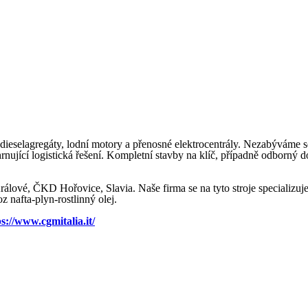
dieselagregáty, lodní motory a přenosné elektrocentrály. Nezabýváme s
rnující logistická řešení. Kompletní stavby na klíč, případně odborný 
é, ČKD Hořovice, Slavia. Naše firma se na tyto stroje specializuje j
z nafta-plyn-rostlinný olej.
ps://www.cgmitalia.it/